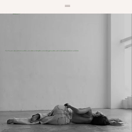
ANNI JOTT
Für Frauen, die aufhören wollen, um Liebe zu kämpfen und anfangen wollen, sich in sich selbst sicherer zu fühlen.