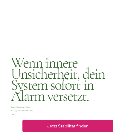
Wenn innere
Unsicherheit, dein
System sofort in
Alarm versetzt.
Dauer: 1 Session (ca. 75 Min.)
Von Trigger zu innerer Stabilität
150€
Jetzt Stabilität finden