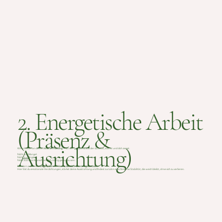
2. Energetische Arbeit
(Präsenz &
Ausrichtung)
Wir arbeiten an deiner
inneren Haltung
— an der Frequenz, aus der du liebst, wählst und dich zeigst.
Nicht aus Mangel.
Nicht aus Angst.
Nicht aus dem Wunsch, endlich richtig genug zu sein.
Sondern aus einer
ruhigen, klaren Präsenz, die nicht überzeugen muss.
Hier löst du emotionale Verdichtungen, stärkst deine Ausstrahlung und findest zurück in eine feminine Stabilität, die weich bleibt, ohne sich zu verlieren.