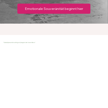
Emotionale Souveränität beginnt hier
"Sobald jemand dir wichtig wird, beginnt der innere Alarm."