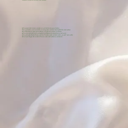
● Du passt dich immer wieder an um Verbindung zu halten
● Du grübelst, wirst innerlich unruhig oder verlierst das Gefühl für dich selbst
● Du klammerst oder kontrollierst, um dich kurz sicher zu fühlen
● Du wirst plötzlich kühl und gehst auf Abstand, sobald es zu nah wird
● Du schluckst Bedürfnisse, weil du Frieden oder einfach nicht „zu viel" sein willst
● Du hast Angst die andere Person oder dich selbst zu verlieren