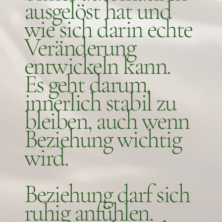
ausgelöst hat und
wie sich darin echte
Veränderung
entwickeln kann.
Es geht darum,
innerlich stabil zu
bleiben, auch wenn
Beziehung wichtig
wird.
Beziehung darf sich
ruhig anfühlen.