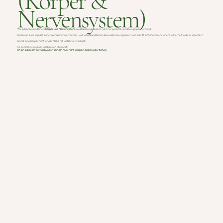
(Körper &
Nervensystem)
Wir arbeiten mit deinem
Körper und Nervensystem
, wo Beziehungsmuster nicht nur gedacht, sondern gespeichert sind.
Du lernst, feine Signale früher wahrzunehmen, Stress- und Schutzreaktionen bewusster zu regulieren und Schritt für Schritt mehr innere Sicherheit in dir zu verankern.
Damit dein Körper nicht länger Nähe mit Gefahr verwechselt.
So entsteht ein neues Erleben von Stabilität:
Ich bin sicher. Ich darf verbunden sein. Ich muss nicht kämpfen, leisten oder fliehen.