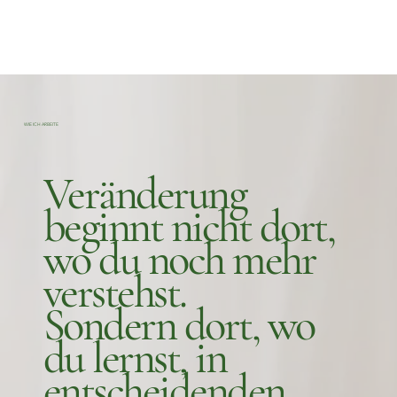
WIE ICH ARBEITE
Veränderung
beginnt nicht dort,
wo du noch mehr
verstehst.
Sondern dort, wo
du lernst, in
entscheidenden