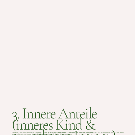
3. Innere Anteile
(inneres Kind &
Wir begegnen den Anteilen in dir, die gelernt haben,
zu schützen, zu kontrollieren, zu gefallen oder auf Abstand zu gehen.
Nicht, um sie wegzumachen. Sondern um zu
verstehen, warum sie entstanden sind und was sie bis heute für dich zu sichern versuchen.