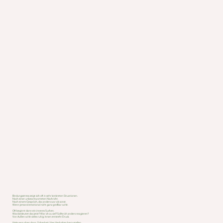
Bindungsstress zeigt sich oft in sehr konkreten Situationen.
Nach einer unbeantworteten Nachricht.
Nach einem Gespräch, das anders war als sonst.
Wenn jemand emotional nicht ganz greifbar wirkt.
Oft beginnt dann ein inneres Suchen.
Was bedeutet das jetzt? War ich zu viel? Sollte ich anders reagieren?
Von Außen wirkt vieles ruhig. Innen entsteht Druck.
Viele versuchen dann, Sicherheit über Verhalten herzustellen.