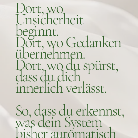
Dort, wo
Unsicherheit
beginnt.
Dort, wo Gedanken
übernehmen.
Dort, wo du spürst,
dass du dich
innerlich verlässt.
So, dass du erkennst,
was dein System
bisher automatisch