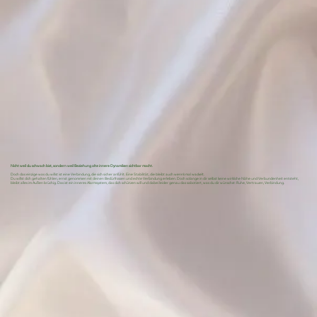
Nicht weil du schwach bist, sondern weil Beziehung alte innere Dynamiken sichtbar macht.
Doch das einzige was du willst ist eine Verbindung, die sich sicher anfühlt. Eine Stabilität, die bleibt auch wenn’s mal wackelt.
Du willst dich gehalten fühlen, ernst genommen mit deinen Bedürfnissen und echte Verbindung erleben. Doch solange in dir selbst keine wirkliche Nähe und Verbundenheit entsteht,
bleibt alles im Außen brüchig. Das ist ein inneres Alarmsystem, das dich schützen will und dabei leider genau das sabotiert, was du dir wünschst: Ruhe, Vertrauen, Verbindung.