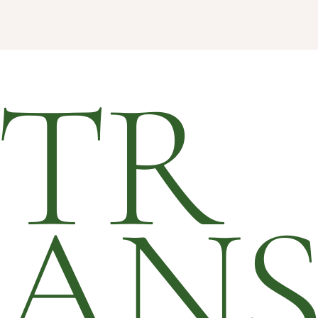
TR
AN