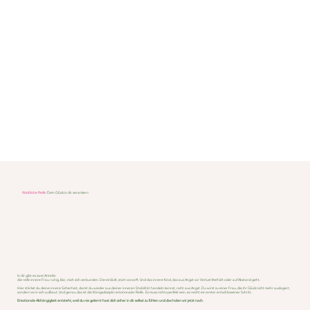
Weibliche Reife:
Dein Glück in dir verankern
In dir gibt es zwei Anteile:
die reife innere Frau: ruhig, klar, mich sich verbunden. Die einlädt, statt vorwirft. Und das innere Kind, das aus Angst vor Verlust festhält oder auf Abstand geht.
Hier stärkst du deine innere Sicherheit, damit du wieder aus deiner inneren Stabilität handeln kannst, nicht aus Angst. Du wirst zu einer Frau, die ihr Glück nicht mehr auslagert,
sondern es in sich aufbaut. Und genau das ist die Königsdisziplin emotionaler Reife. Es muss nichts perfekt sein, es reicht ein erster entschlossener Schritt.
Emotionale Abhängigkeit entsteht, weil du nie gelernt hast dich sicher in dir selbst zu fühlen und das holen wir jetzt nach.