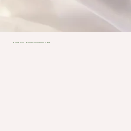
Was in dir passiert, wenn Nähe emotional unsicher wird