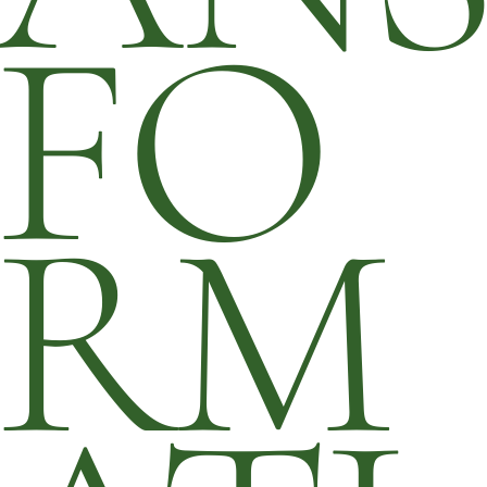
FO
RM