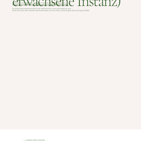
erwachsene Instanz)
Wir arbeiten mit den inneren Dynamiken hinter deinen Beziehungsmustern:
mit alten Bindungserfahrungen, Glaubenssätzen und emotionalen Prägungen.
Du stärkst die erwachsene Instanz in dir, die führen kann, wenn alte Angst laut wird.
Damit nicht mehr dein verletzter Anteil entscheidet, wen du wählst, wie viel du gibst oder wie lange du bleibst.
1:1 SOMATIC RESET SESSION